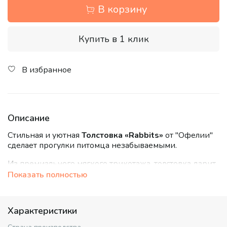
В корзину
Купить в 1 клик
В избранное
Описание
Стильная и уютная
Толстовка «Rabbits»
от "Офелии"
сделает прогулки питомца незабываемыми.
Из премиального мягкого трикотажа, толстовка дарит
исключительный комфорт. Дышащий, приятный к
Показать полностью
телу материал сохранит форму и цвет после стирок,
подтверждая качество и долговечность.
Характеристики
Нежный розовый цвет и принт с кроликами создают
милый образ. Эластичная ткань не сковывает