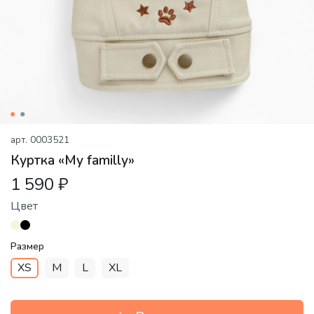
арт.
0003521
Куртка «My familly»
1 590 ₽
Цвет
Размер
XS
M
L
XL