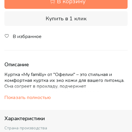
В корзину
Купить в 1 клик
В избранное
Описание
Куртка «My familly» от "Офелии" – это стильная и
комфортная куртка их эко кожи для вашего питомца.
Она согреет в прохладу, подчеркнет
индивидуальность и придаст шика прогулкам.
Показать полностью
Высококачественная экокожа кремового цвета дарит
роскошный вид и долговечность. Уютный воротник и
подкладка из искусственного меха "барашек"
Характеристики
защищает от ветра, а надежная фурнитура
обеспечивает прочность.
Страна производства