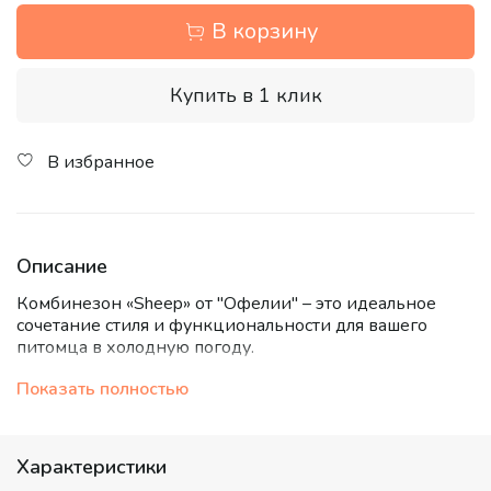
В корзину
Купить в 1 клик
В избранное
Описание
Комбинезон «Sheep» от "Офелии" – это идеальное
сочетание стиля и функциональности для вашего
питомца в холодную погоду.
Этот изысканный комбинезон-пуховик создан из
Показать полностью
высококачественного водоотталкивающего материала
с модным глянцевым блеском. Он надежно защищает
от ветра и влаги, а легкий, но плотный наполнитель
Характеристики
гарантирует тепло и комфорт в любую прохладную