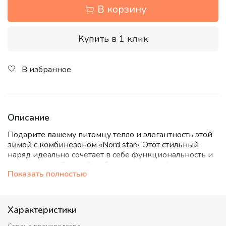
В корзину
Купить в 1 клик
В избранное
Описание
Подарите вашему питомцу тепло и элегантность этой
зимой с комбинезоном «Nord star». Этот стильный
наряд идеально сочетает в себе функциональность и
неповторимый дизайн, обеспечивая комфорт даже в
Показать полностью
самые морозные дни.
Выполненный из высококачественных
водоотталкивающих материалов, комбинезон
Характеристики
надежно защитит от ветра и снега. Мягкая подкладка
и уютный воротник из искусственного меха