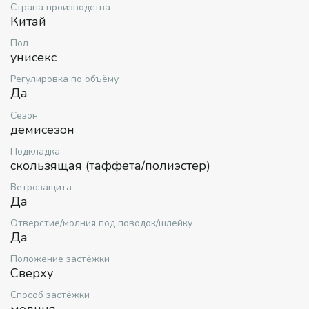
застежка и регулируемый капюшон обеспечивают
Страна производства
идеальную посадку. Светлый оттенок подчеркнет
Китай
элегантность питомца. Собака будет в тепле и
комфорте, а владелец спокоен за ее внешний вид.
Пол
унисекс
Деликатная машинная стирка при 30°C. Сушить в
Регулировка по объёму
расправленном виде. Подарите четвероногому другу
Да
любовь и заботу, выбрав комбинезон «My heart» для
его стиля и уюта.
Сезон
демисезон
Подкладка
скользящая (таффета/полиэстер)
Ветрозащита
Да
Отверстие/молния под поводок/шлейку
Да
Положение застёжки
Сверху
Способ застёжки