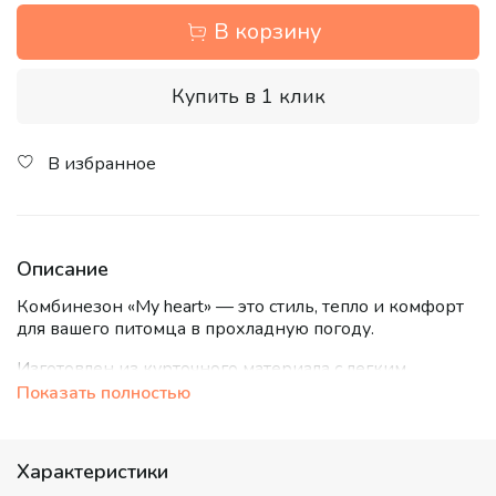
В корзину
Купить в 1 клик
В избранное
Описание
Комбинезон «My heart» — это стиль, тепло и комфорт
для вашего питомца в прохладную погоду.
Изготовлен из курточного материала с легким
утеплителем. Надежная защита от ветра и холода.
Показать полностью
Качественный пошив гарантирует долговечность и
безупречный вид.
Характеристики
Модель «My heart» не стесняет движений. Удобная