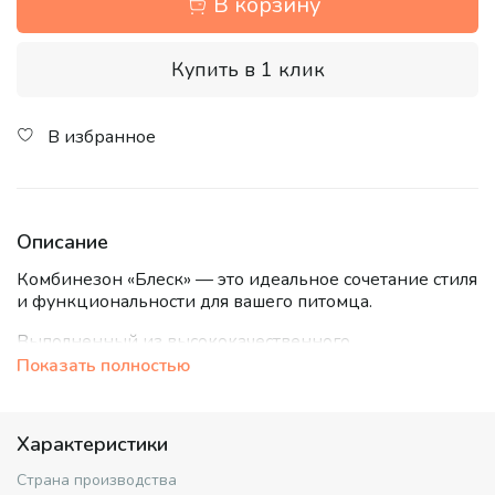
В корзину
Купить в 1 клик
В избранное
Описание
Комбинезон «Блеск» — это идеальное сочетание стиля
и функциональности для вашего питомца.
Выполненный из высококачественного
водоотталкивающего материала с эффектным
Показать полностью
металлическим блеском, он надежно защитит от ветра
и легкого дождя. Легкий утеплитель и мягкая
подкладка обеспечивают комфорт и тепло в
Характеристики
прохладную погоду, а аккуратные швы гарантируют
долговечность изделия.
Страна производства