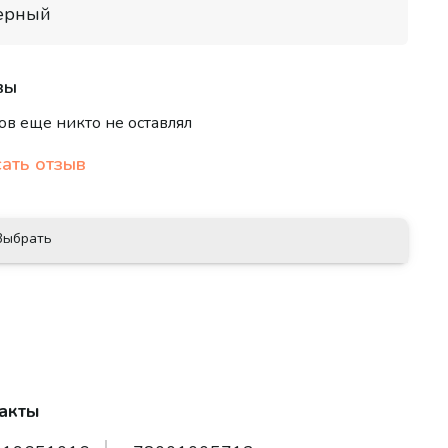
роногому другу уют и яркую
ерный
идуальность с Кофтой спортивной «Jump»!
вы
ов еще никто не оставлял
ать отзыв
Выбрать
акты