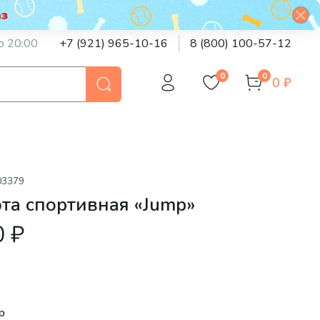
о 20:00
+7 (921) 965-10-16
8 (800) 100-57-12
0
0
0 ₽
03379
та спортивная «Jump»
0 ₽
р