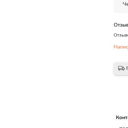
четве
Ч
индив
Отзы
Отзыв
Напис
Конт