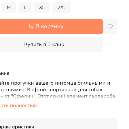
M
L
XL
2XL
В корзину
Купить в 1 клик
ание
йте прогулки вашего питомца стильными и
ртными с Кофтой спортивной для собак
» от "Офелии". Этот яркий элемент гардероба
ьно подходит для прохладной погоды и
ать полностью
ных игр.
ненная из мягкого, дышащего трикотажа с
арактеристики
ом высокого качества, эта кофта приятна к